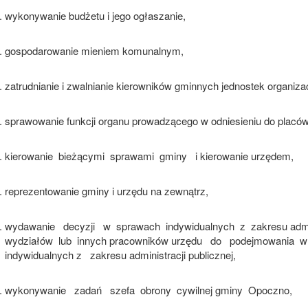
wykonywanie budżetu i jego ogłaszanie,
gospodarowanie mieniem komunalnym,
zatrudnianie i zwalnianie kierowników gminnych jednostek organiza
sprawowanie funkcji organu prowadzącego w odniesieniu do plac
kierowanie
bieżącymi
sprawami
gminy
i kierowanie urzędem,
reprezentowanie gminy i urzędu na zewnątrz,
wydawanie
decyzji
w
sprawach
indywidualnych
z
zakresu admi
wydziałów
lub
innych pracowników urzędu
do
podejmowania
w
indywidualnych z
zakresu administracji publicznej,
wykonywanie
zadań
szefa
obrony
cywilnej gminy
Opoczno,