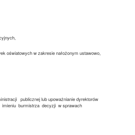
cyjnych,
ówek oświatowych w zakresie nałożonym ustawowo,
nistracji
publicznej lub upoważnianie
dyrektorów
imieniu
burmistrza
decyzji
w sprawach