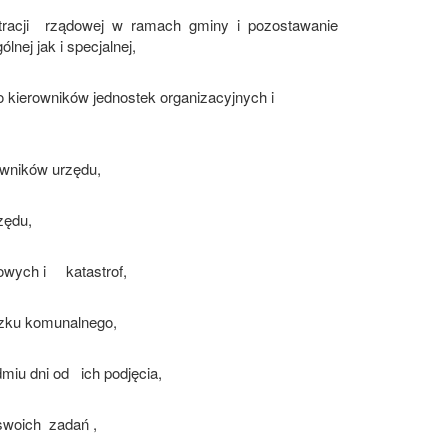
racji
rządowej
w
ramach
gminy
i
pozostawanie
ólnej jak i specjalnej,
kierowników jednostek organizacyjnych i
wników urzędu,
zędu,
owych i
katastrof,
ązku komunalnego,
dmiu dni od
ich podjęcia,
 swoich
zadań ,