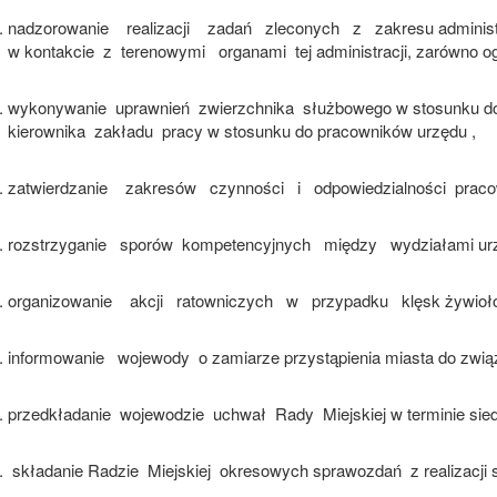
nadzorowanie
realizacji
zadań
zleconych
z
zakresu administ
w kontakcie
z
terenowymi
organami
tej administracji, zarówno og
wykonywanie
uprawnień
zwierzchnika
służbowego w stosunku do 
kierownika
zakładu
pracy w stosunku do pracowników urzędu ,
zatwierdzanie
zakresów
czynności
i
odpowiedzialności
praco
rozstrzyganie
sporów
kompetencyjnych
między
wydziałami ur
organizowanie
akcji
ratowniczych
w
przypadku
klęsk żywioł
informowanie
wojewody
o zamiarze przystąpienia miasta do zwi
przedkładanie
wojewodzie
uchwał
Rady
Miejskiej w terminie sie
składanie Radzie
Miejskiej
okresowych sprawozdań
z realizacji