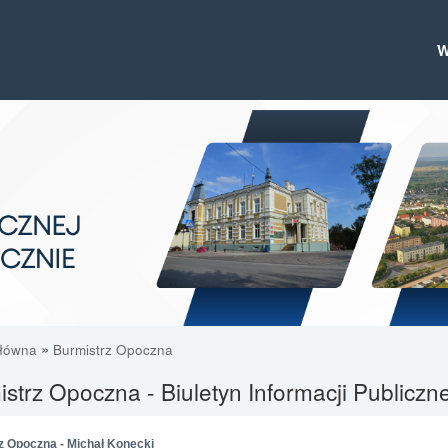
»
główna
Burmistrz Opoczna
strz Opoczna - Biuletyn Informacji Publicz
z Opoczna - Michał Konecki