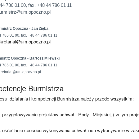
44 786 01 00,
fax. +48 44 786 01 11
urmistrz@um.opoczno.pl
rmistrz Opoczna - Jan Zięba
4 786 01 00,
fax. +48 44 786 01 11
kretariat@um.opoczno.pl
mistrz Opoczna - Bartosz Milewski
4 786 01 00,
fax. +48 44 786 01 11
retariat@um.opoczno.pl
etencje Burmistrza
esu
działania i kompetencji Burmistrza należy przede wszystkim:
przygotowywanie projektów uchwał
Rady
Miejskiej, ( w tym proj
określanie sposobu wykonywania uchwał i ich wykonywanie w zakr