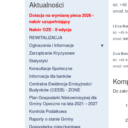
Aktualności
tel.
+48 
email:
b
Dotacja na wymianę pieca 2026 -
nabór uzupełniający
I Z-ca Bu
Nabór OZE - II edycja
tel.
+48 4
REWITALIZACJA
se
email:
Ogłoszenia i Informacje
Zarządzanie Kryzysowe
Z-ca Bur
Statystyki
tel.
+48 4
email:
sek
Konsultacje Społeczne
Informacja dla banków
Komp
Centralna Ewidencja Emisyjności
Budynków (CEEB) - ZONE
Do zakr
Plan Gospodarki Niskoemisyjnej dla
Gminy Opoczno na lata 2021 – 2027
Kontrola Podatkowa
Raporty o stanie Gminy
Gospodarka mieszkaniowa