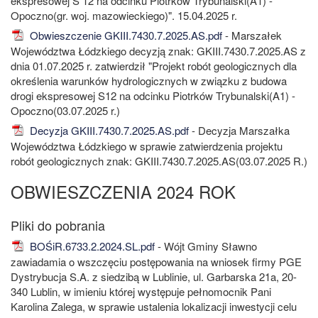
ekspresowej S 12 na odcinku Piotrków Trybunalski(A1) -
Opoczno(gr. woj. mazowieckiego)". 15.04.2025 r.
Obwieszczenie GKIII.7430.7.2025.AS.pdf
- Marszałek
Województwa Łódzkiego decyzją znak: GKIII.7430.7.2025.AS z
dnia 01.07.2025 r. zatwierdził "Projekt robót geologicznych dla
określenia warunków hydrologicznych w związku z budowa
drogi ekspresowej S12 na odcinku Piotrków Trybunalski(A1) -
Opoczno(03.07.2025 r.)
Decyzja GKIII.7430.7.2025.AS.pdf
- Decyzja Marszałka
Województwa Łódzkiego w sprawie zatwierdzenia projektu
robót geologicznych znak: GKIII.7430.7.2025.AS(03.07.2025 R.)
OBWIESZCZENIA 2024 ROK
BOŚiR.6733.2.2024.SL.pdf
- Wójt Gminy Sławno
zawiadamia o wszczęciu postępowania na wniosek firmy PGE
Dystrybucja S.A. z siedzibą w Lublinie, ul. Garbarska 21a, 20-
340 Lublin, w imieniu której występuje pełnomocnik Pani
Karolina Zalega, w sprawie ustalenia lokalizacji inwestycji celu