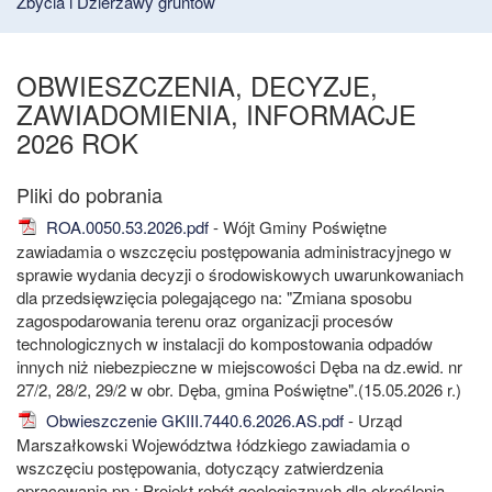
Zbycia i Dzierżawy gruntów
OBWIESZCZENIA, DECYZJE,
ZAWIADOMIENIA, INFORMACJE
2026 ROK
ROA.0050.53.2026.pdf
- Wójt Gminy Poświętne
zawiadamia o wszczęciu postępowania administracyjnego w
sprawie wydania decyzji o środowiskowych uwarunkowaniach
dla przedsięwzięcia polegającego na: "Zmiana sposobu
zagospodarowania terenu oraz organizacji procesów
technologicznych w instalacji do kompostowania odpadów
innych niż niebezpieczne w miejscowości Dęba na dz.ewid. nr
27/2, 28/2, 29/2 w obr. Dęba, gmina Poświętne".(15.05.2026 r.)
Obwieszczenie GKIII.7440.6.2026.AS.pdf
- Urząd
Marszałkowski Województwa łódzkiego zawiadamia o
wszczęciu postępowania, dotyczący zatwierdzenia
opracowania pn.: Projekt robót geologicznych dla określenia