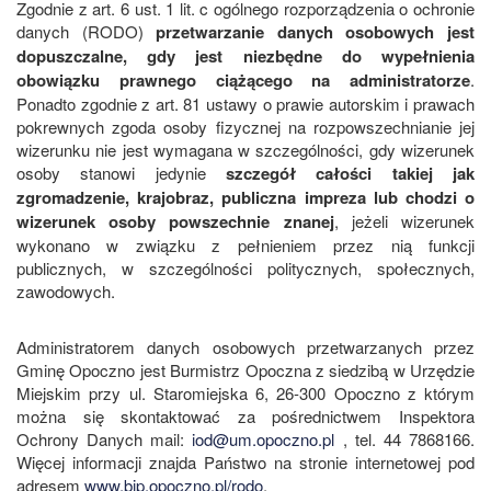
Zgodnie z art. 6 ust. 1 lit. c ogólnego rozporządzenia o ochronie
danych (RODO)
przetwarzanie danych osobowych jest
dopuszczalne, gdy jest niezbędne do wypełnienia
obowiązku prawnego ciążącego na administratorze
.
Ponadto zgodnie z art. 81 ustawy o prawie autorskim i prawach
pokrewnych zgoda osoby fizycznej na rozpowszechnianie jej
wizerunku nie jest wymagana w szczególności, gdy wizerunek
osoby stanowi jedynie
szczegół całości takiej jak
zgromadzenie, krajobraz, publiczna impreza lub chodzi o
wizerunek osoby powszechnie znanej
, jeżeli wizerunek
wykonano w związku z pełnieniem przez nią funkcji
publicznych, w szczególności politycznych, społecznych,
zawodowych.
Administratorem danych osobowych przetwarzanych przez
Gminę Opoczno jest Burmistrz Opoczna z siedzibą w Urzędzie
Miejskim przy ul. Staromiejska 6, 26-300 Opoczno z którym
można się skontaktować za pośrednictwem Inspektora
Ochrony Danych mail:
iod@um.opoczno.pl
, tel. 44 7868166.
Więcej informacji znajda Państwo na stronie internetowej pod
adresem
www.bip.opoczno.pl/rodo
.