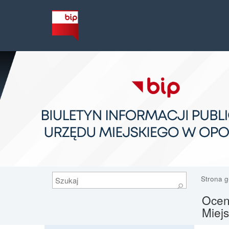
Szukaj
Strona 
⚲
Ocena
Miej