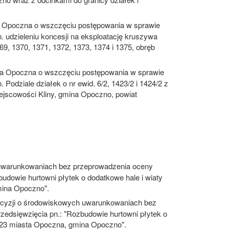
a Opoczna o wszczęciu postępowania w sprawie
 udzieleniu koncesji na eksploatację kruszywa
9, 1370, 1371, 1372, 1373, 1374 i 1375, obręb
za Opoczna o wszczęciu postępowania w sprawie
odziale działek o nr ewid. 6/2, 1423/2 i 1424/2 z
ejscowości Kliny, gmina Opoczno, powiat
uwarunkowaniach bez przeprowadzenia oceny
udowie hurtowni płytek o dodatkowe hale i wiaty
mina Opoczno".
ecyzji o środowiskowych uwarunkowaniach bez
zedsięwzięcia pn.: "Rozbudowie hurtowni płytek o
b 23 miasta Opoczna, gmina Opoczno".