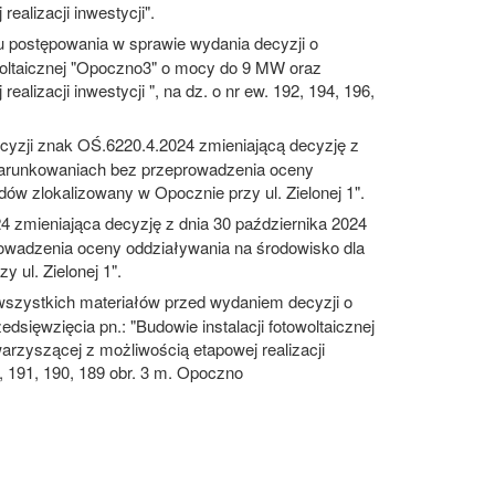
ealizacji inwestycji".
 postępowania w sprawie wydania decyzji o
woltaicznej "Opoczno3" o mocy do 9 MW oraz
ealizacji inwestycji ", na dz. o nr ew. 192, 194, 196,
yzji znak OŚ.6220.4.2024 zmieniającą decyzję z
warunkowaniach bez przeprowadzenia oceny
dów zlokalizowany w Opocznie przy ul. Zielonej 1".
 zmieniająca decyzję z dnia 30 października 2024
wadzenia oceny oddziaływania na środowisko dla
 ul. Zielonej 1".
wszystkich materiałów przed wydaniem decyzji o
sięwzięcia pn.: "Budowie instalacji fotowoltaicznej
arzyszącej z możliwością etapowej realizacji
93, 191, 190, 189 obr. 3 m. Opoczno