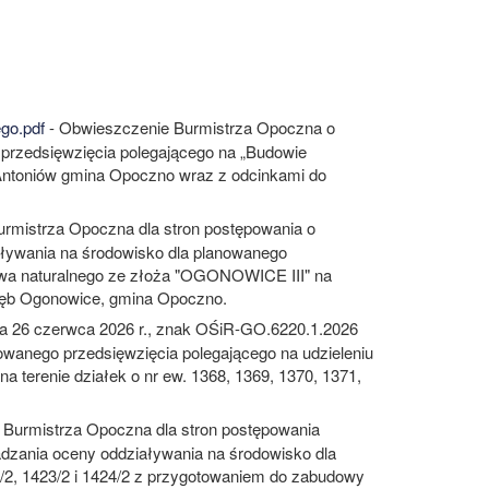
go.pdf
- Obwieszczenie Burmistrza Opoczna o
przedsięwzięcia polegającego na „Budowie
a, Antoniów gmina Opoczno wraz z odcinkami do
rmistrza Opoczna dla stron postępowania o
aływania na środowisko dla planowanego
zywa naturalnego ze złoża "OGONOWICE III" na
obręb Ogonowice, gmina Opoczno.
ia 26 czerwca 2026 r., znak OŚiR-GO.6220.1.2026
owanego przedsięwzięcia polegającego na udzieleniu
 terenie działek o nr ew. 1368, 1369, 1370, 1371,
 Burmistrza Opoczna dla stron postępowania
adzania oceny oddziaływania na środowisko dla
6/2, 1423/2 i 1424/2 z przygotowaniem do zabudowy