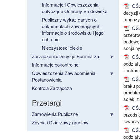
Informacje i Obwieszczenia
OŚ.6
dotyczące Ochrony Środowiska
decyzji
magazyn
Publiczny wykaz danych o
dokumentach zawierających
OŚ.6
informacje o środowisku i jego
przepro
ochronie
budowę 
Nieczystości ciekłe
socjalny
Zarządzenia/Decyzje Burmistrza
OŚ.6
oddział
Informacje pokontrolne
z infras
Obwieszczenia Zawiadomienia
OŚ.6
Postanowienia
braku p
Kontrola Zarządcza
produkc
ścieki 
Przetargi
OŚ.6
Zamówienia Publiczne
przedsię
towarzys
Zbycia i Dzierżawy gruntów
OŚ.6
oddział