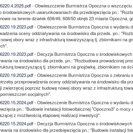
220.4.2025.pdf
- Obwieszczenie Burmistrza Opoczna o wszczęciu 
 o środowiskowych uwarunkowaniach dla przedsięwzięcia pn.: "Rozbu
owe na terenie działek 608/49, 608/50 obręb 23 miasta Opoczna, 
220.19.2023.pdf
- Obwieszczenie Burmistrza Opoczna o wydaniu 
wadzenia oceny oddziaływania na środowisko dla przeds. pn.: "Roz
nowej obory wraz z infrastrukturą towarzyszącą tj. zbiornikami na g
ch".
220.19.2023.pdf
- Decyzja Burmistrza Opoczna o środowiskowych
ywania na środowisko dla przeds. pn.: "Rozbudowa prowadzonej pro
trukturą towarzyszącą tj. zbiornikami na gnojówkę, zbiornikiem na śc
220.19.2023.pdf
- Obwieszczenie Burmistrza Opoczna o zebraniu 
otrzeby przeprowadzenia oceny oddziaływania na środowisko dla pr
ji zwierzęcej poprzez budowę nowej obory wraz z infrastrukturą towa
z pomieszczeń socjalnych".
220.15.2024.pdf
- Obwieszczenie Burmistrza Opoczna o wydaniu d
wzięcia pn.: "Budowie instalacji fotowoltaicznej "Opoczno3" o mocy 
zącej z możliwością etapowej realizacji inwestycji".
220.15.2024.pdf
- Decyzja Burmistrza Opoczna o środowiskowych
ywania na środowisko dla przedsięwzięcia pn.: "Budowie instalacji 