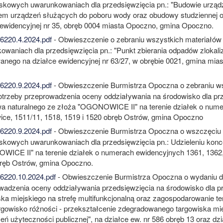
skowych uwarunkowaniach dla przedsięwzięcia pn.: "Budowie urządz
m urządzeń służących do poboru wody oraz obudowy studziennej o
 ewidencyjnej nr 35, obręb 0004 miasta Opoczno, gmina Opoczno.
220.4.2024.pdf
- Obwieszczenie o zebraniu wszystkich materiałó
owaniach dla przedsięwzięcia pn.: "Punkt zbierania odpadów zlokaliz
wanego na działce ewidencyjnej nr 63/27, w obrębie 0021, gmina mi
220.9.2024.pdf
- Obwieszczenie Burmistrza Opoczna o zebraniu ws
otrzeby przeprowadzenia oceny oddziaływania na środowisko dla prze
a naturalnego ze złoża "OGONOWICE II" na terenie działek o nume
ce, 1511/11, 1518, 1519 i 1520 obręb Ostrów, gmina Opoczno
220.9.2024.pdf
- Obwieszczenie Burmistrza Opoczna o wszczęciu 
skowych uwarunkowaniach dla przedsięwzięcia pn.: Udzieleniu konce
ICE II" na terenie działek o numerach ewidencyjnych 1361, 1362, 
ręb Ostrów, gmina Opoczno.
220.10.2024.pdf
- Obwieszczenie Burmistrza Opoczna o wydaniu 
wadzenia oceny oddziaływania przedsięwzięcia na środowisko dla prz
ska miejskiego na strefę multifunkcjonalną oraz zagospodarowanie te
argowisko różności - przekształcenie zdegradowanego targowiska mi
eń użyteczności publicznej", na działce ew. nr 586 obręb 13 oraz dzia