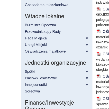
indywid
Gospodarka mieszkaniowa
OŚiR
Władze lokalne
GO.6220
polegają
położon
Burmistrz Opoczna
Przewodniczący Rady
OŚiR
materia
Rada Miejska
inwesty
Urząd Miejski
działek
Oświadczenia majątkowe
OŚiR
wydania
Jednostki organizacyjne
Libiszow
obrębie
Spółki
OŚiR
Placówki oświatowe
materia
Inne jednostki
inwestyc
Sołectwa
jednoro
OŚi
Finanse/Inwestycje
sprawie
Gminne
grawita