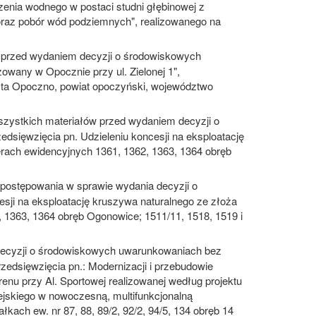
enia wodnego w postaci studni głębinowej z
raz pobór wód podziemnych", realizowanego na
w przed wydaniem decyzji o środowiskowych
owany w Opocznie przy ul. Zielonej 1",
asta Opoczno, powiat opoczyński, województwo
zystkich materiałów przed wydaniem decyzji o
dsięwzięcia pn. Udzieleniu koncesji na eksploatację
rach ewidencyjnych 1361, 1362, 1363, 1364 obręb
postępowania w sprawie wydania decyzji o
sji na eksploatację kruszywa naturalnego ze złoża
1363, 1364 obręb Ogonowice; 1511/11, 1518, 1519 i
decyzji o środowiskowych uwarunkowaniach bez
edsięwzięcia pn.: Modernizacji i przebudowie
renu przy Al. Sportowej realizowanej według projektu
ejskiego w nowoczesną, multifunkcjonalną
łkach ew. nr 87, 88, 89/2, 92/2, 94/5, 134 obręb 14