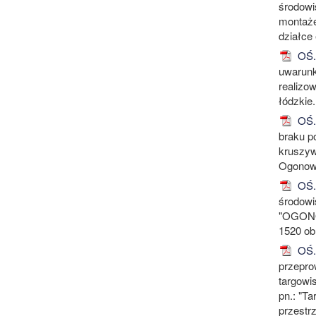
środowi
montaże
działce
OŚ.6
uwarunk
realizo
łódzkie.
OŚ.6
braku p
kruszyw
Ogonowi
OŚ.6
środowi
"OGONOW
1520 ob
OŚ.6
przepro
targowi
pn.: "T
przestrz