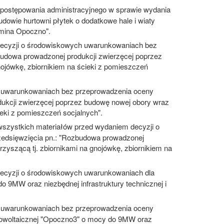
postępowania administracyjnego w sprawie wydania
dowie hurtowni płytek o dodatkowe hale i wiaty
gmina Opoczno".
decyzji o środowiskowych uwarunkowaniach bez
budowa prowadzonej produkcji zwierzęcej poprzez
nojówkę, zbiornikiem na ścieki z pomieszczeń
 uwarunkowaniach bez przeprowadzenia oceny
dukcji zwierzęcej poprzez budowę nowej obory wraz
ieki z pomieszczeń socjalnych".
wszystkich materiałów przed wydaniem decyzji o
zedsięwzięcia pn.: "Rozbudowa prowadzonej
rzyszącą tj. zbiornikami na gnojówkę, zbiornikiem na
ecyzji o środowiskowych uwarunkowaniach dla
do 9MW oraz niezbędnej infrastruktury technicznej i
 uwarunkowaniach bez przeprowadzenia oceny
fotowoltaicznej "Opoczno3" o mocy do 9MW oraz