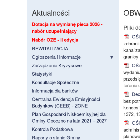
Aktualności
OBW
Dotacja na wymianę pieca 2026 -
nabór uzupełniający
OŚiR
Nabór OZE - II edycja
zebrani
REWITALIZACJA
kanaliz
granicy
Ogłoszenia i Informacje
Zarządzanie Kryzysowe
OŚiR
wydaniu
Statystyki
przedsi
Konsultacje Społeczne
terenie
Informacja dla banków
Decy
Centralna Ewidencja Emisyjności
bez pot
Budynków (CEEB) - ZONE
koncesj
Plan Gospodarki Niskoemisyjnej dla
1372, 1
Gminy Opoczno na lata 2021 – 2027
OŚiR
Kontrola Podatkowa
adminis
planowa
Raporty o stanie Gminy