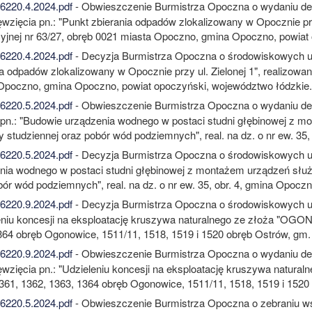
220.4.2024.pdf
- Obwieszczenie Burmistrza Opoczna o wydaniu de
wzięcia pn.: "Punkt zbierania odpadów zlokalizowany w Opocznie przy
yjnej nr 63/27, obręb 0021 miasta Opoczno, gmina Opoczno, powiat
220.4.2024.pdf
- Decyzja Burmistrza Opoczna o środowiskowych uw
ia odpadów zlokalizowany w Opocznie przy ul. Zielonej 1", realizowa
Opoczno, gmina Opoczno, powiat opoczyński, województwo łódzkie.
220.5.2024.pdf
- Obwieszczenie Burmistrza Opoczna o wydaniu de
 pn.: "Budowie urządzenia wodnego w postaci studni głębinowej z 
 studziennej oraz pobór wód podziemnych", real. na dz. o nr ew. 35,
220.5.2024.pdf
- Decyzja Burmistrza Opoczna o środowiskowych u
nia wodnego w postaci studni głębinowej z montażem urządzeń słu
ór wód podziemnych", real. na dz. o nr ew. 35, obr. 4, gmina Opoczn
220.9.2024.pdf
- Decyzja Burmistrza Opoczna o środowiskowych u
eniu koncesji na eksploatację kruszywa naturalnego ze złoża "OGONO
364 obręb Ogonowice, 1511/11, 1518, 1519 i 1520 obręb Ostrów, gm
220.9.2024.pdf
- Obwieszczenie Burmistrza Opoczna o wydaniu de
ęwzięcia pn.: "Udzieleniu koncesji na eksploatację kruszywa natura
1361, 1362, 1363, 1364 obręb Ogonowice, 1511/11, 1518, 1519 i 152
220.5.2024.pdf
- Obwieszczenie Burmistrza Opoczna o zebraniu ws