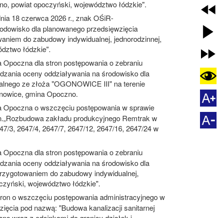
zno, powiat opoczyński, województwo łódzkie".
nia 18 czerwca 2026 r., znak OŚiR-
odowisko dla planowanego przedsięwzięcia
owaniem do zabudowy indywidualnej, jednorodzinnej,
dztwo łódzkie".
 Opoczna dla stron postępowania o zebraniu
dzania oceny oddziaływania na środowisko dla
uralnego ze złoża "OGONOWICE III" na terenie
gonowice, gmina Opoczno.
a Opoczna o wszczęciu postępowania w sprawie
pn.„Rozbudowa zakładu produkcyjnego Remtrak w
47/3, 2647/4, 2647/7, 2647/12, 2647/16, 2647/24 w
 Opoczna dla stron postępowania o zebraniu
dzania oceny oddziaływania na środowisko dla
 z przygotowaniem do zabudowy indywidualnej,
czyński, województwo łódzkie".
ron o wszczęciu postępowania administracyjnego w
ęcia pod nazwą: "Budowa kanalizacji sanitarnej
no wraz z odcinkami do granicy działek i