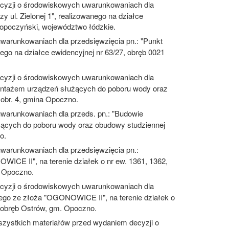
cyzji o środowiskowych uwarunkowaniach dla
 ul. Zielonej 1", realizowanego na działce
 opoczyński, województwo łódzkie.
arunkowaniach dla przedsięwzięcia pn.: "Punkt
nego na działce ewidencyjnej nr 63/27, obręb 0021
cyzji o środowiskowych uwarunkowaniach dla
montażem urządzeń służących do poboru wody oraz
 obr. 4, gmina Opoczno.
warunkowaniach dla przeds. pn.: "Budowie
żących do poboru wody oraz obudowy studziennej
o.
warunkowaniach dla przedsięwzięcia pn.:
WICE II", na terenie działek o nr ew. 1361, 1362,
. Opoczno.
cyzji o środowiskowych uwarunkowaniach dla
lnego ze złoża "OGONOWICE II", na terenie działek o
0 obręb Ostrów, gm. Opoczno.
zystkich materiałów przed wydaniem decyzji o