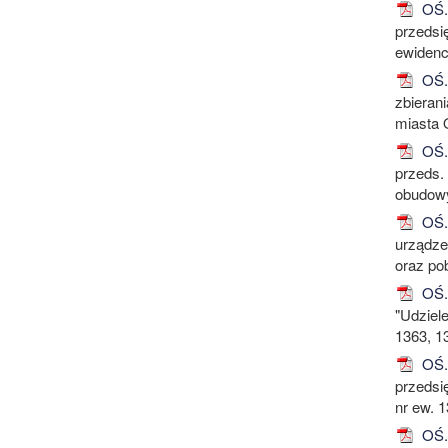
OŚ.6
przedsię
ewidenc
OŚ.6
zbieran
miasta 
OŚ.6
przeds.
obudowy
OŚ.6
urządze
oraz pob
OŚ.6
"Udziel
1363, 1
OŚ.6
przedsi
nr ew. 
OŚ.6