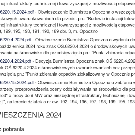
ej infrastruktury technicznej i towarzyszącej z możliwością etapowej r
220.15.2024.pdf
- Obwieszczenie Burmistrza Opoczna o wszczęciu
skowych uwarunkowaniach dla przeds. pn.: "Budowie instalacji foto
ej infrastruktury technicznej i towarzyszącej z możliwością etapowej r
, 199, 195, 193, 191, 190, 189 obr. 3, m. Opoczno
220.4.2024.pdf
- Obwieszczenie Burmistrza Opoczna o wydaniu dec
 października 2024 roku znak OŚ.6220.4.2024 o środowiskowych u
ywania na środowisko dla przedsięwzięcia pn.: "Punkt zbierania odpa
220.4.2024.pdf
- Decyzja Burmistrza Opoczna znak OŚ.6220.4.2024
ak OŚ.6220.4.2024 o środowiskowych uwarunkowaniach bez przepro
wzięcia pn.: "Punkt zbierania odpadów zlokalizowany w Opocznie przy
220.15.2024.pdf
- Obwieszczenie Burmistrza Opoczna o zebraniu 
otrzeby przeprowadzenia oceny oddziaływania na środowisko dla przed
o3" o mocy do 9 MW oraz niezbędnej infrastruktury technicznej i tow
ji", na terenie działek o nr ew. 192, 194, 196, 197, 198, 199, 195, 1
IESZCZENIA 2024