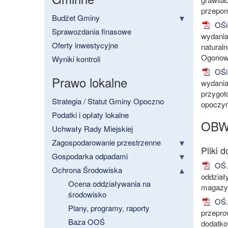
przepom
Budżet Gminy
OŚiR
Sprawozdania finasowe
wydania
Oferty inwestycyjne
natural
Ogonowi
Wyniki kontroli
OŚiR
Prawo lokalne
wydania
przygot
Strategia / Statut Gminy Opoczno
opoczyń
Podatki i opłaty lokalne
OBW
Uchwały Rady Miejskiej
Zagospodarowanie przestrzenne
Gospodarka odpadami
OŚ.6
Ochrona Środowiska
oddział
Ocena oddziaływania na
magazyn
środowisko
OŚ.6
Plany, programy, raporty
przepro
Baza OOŚ
dodatko