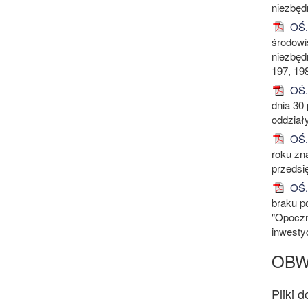
niezbędn
OŚ.6
środowi
niezbędn
197, 198
OŚ.6
dnia 30
oddział
OŚ.6
roku zn
przedsię
OŚ.6
braku p
"Opoczn
inwestyc
OBW