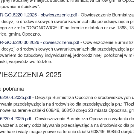
powniami ścieków".
-GO.6220.1.2026 - obwieszczenie.pdf
- Obwieszczenie Burmistrz
 decyzji o środowiskowych uwarunkowaniach dla przedsięwzięcia pn.
nego ze złoża "OGONOWICE III" na terenie działek o nr ew. 1368, 136
ce, gmina Opoczno.
-GO.6220.30.2026 - obwieszczenie.pdf
- Obwieszczenie Burmistr
 decyzji o środowiskowych uwarunkowaniach dla przedsięwzięcia pn. P
owaniem do zabudowy indywidualnej, jednorodzinnej, położonej w mi
ski, województwo łódzkie.
IESZCZENIA 2025
220.4.2025.pdf
- Decyzja Burmistrza Opoczna o środowiskowych 
ywania przedsięwzięcia na środowisko dla przedsięwzięcia pn.: "Rozb
owe na terenie działki 608/49, 608/50 obręb 23 miasta Opoczna, g
220.4.2025.pdf
- Obwieszczenie Burmistrza Opoczna o wydaniu d
wadzenia oceny oddziaływania przedsięwzięcia na środowisko dla pr
we hale i wiaty magazynowe na terenie działki 608/49, 608/50 obrę