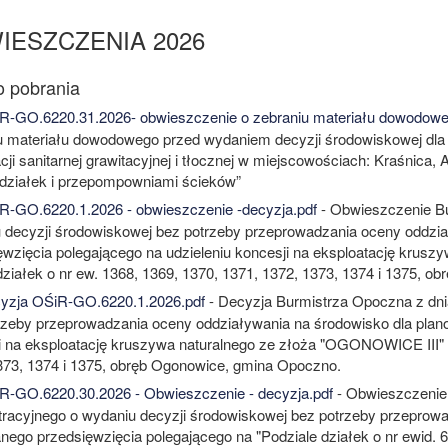
IESZCZENIA 2026
-GO.6220.31.2026- obwieszczenie o zebraniu materiału dowodowe
u materiału dowodowego przed wydaniem decyzji środowiskowej dla 
acji sanitarnej grawitacyjnej i tłocznej w miejscowościach: Kraśnic
 działek i przepompowniami ścieków”
-GO.6220.1.2026 - obwieszczenie -decyzja.pdf
- Obwieszczenie Bu
 decyzji środowiskowej bez potrzeby przeprowadzania oceny oddzi
ęwzięcia polegającego na udzieleniu koncesji na eksploatację krus
 działek o nr ew. 1368, 1369, 1370, 1371, 1372, 1373, 1374 i 1375, 
zja OŚiR-GO.6220.1.2026.pdf
- Decyzja Burmistrza Opoczna z dn
rzeby przeprowadzania oceny oddziaływania na środowisko dla plan
i na eksploatację kruszywa naturalnego ze złoża "OGONOWICE III" na
373, 1374 i 1375, obręb Ogonowice, gmina Opoczno.
-GO.6220.30.2026 - Obwieszczenie - decyzja.pdf
- Obwieszczenie
tracyjnego o wydaniu decyzji środowiskowej bez potrzeby przeprow
nego przedsięwzięcia polegającego na "Podziale działek o nr ewid. 