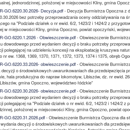
ualnej, jednorodzinnej, położonej w miejscowości Kliny, gmina Opoc
-GO.6220.30.2026- Decyzja.pdf
- Decyzja Burmistrza Opoczna z d
.30.2026 bez potrzeby przeprowadzania oceny oddziaływania na śr
cego na "Podziale działek o nr ewid. 6/2, 1423/2 i 1424/2 z przygot
ej w miejscowości Kliny, gmina Opoczno, powiat opoczyński, wojewó
-GO.6220.1.2026 - Obwieszczenie.pdf
- Obwieszczenie Burmistrza
łu dowodowego przed wydaniem decyzji o braku potrzeby przeprowa
cji polegającej na udzieleniu koncesji na eksploatację kruszywa nat
 o nr ew. 1368, 1369, 1370, 1371, 1372, 1373, 1374 i 1375, obręb O
-GO.6220.33.2026- obwieszczenie.pdf
- Obwieszczenie Burmistrz
 decyzji o środowiskowych uwarunkowaniach dla przedsięwzięcia 
ie, hala produkcyjna do napraw lokomotyw, Libiszów, dz. nr ewid. 26
 Libiszów, gmina Opoczno, województwo łódzkie”
-GO.6220.30.2026- obwieszczenie.pdf
- Obwieszczenie Burmistrza
łu dowodowego przed wydaniem decyzji o braku potrzeby przeprowa
ji polegającej na "Podziale działek o nr ewid. 6/2, 1423/2 i 1424/2
dzinnej, położonej w miejscowości Kliny, gmina Opoczno, powiat opo
R-GO.6220.31.2026.pdf
- Obwieszczenie Burmistrza Opoczna dla st
 wydania decyzji o środowiskowych uwarunkowaniach dla przedsięwzi
cyjnej i tłocznej w miejscowościach: Kraśnica, Antoniów gmina Opocz