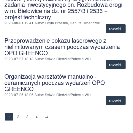
zadania inwestycyjnego pn. Rozbudowa drogi
w m. Bielowice na dz. nr 2557/3 i 2536 +
projekt techniczny
2023-08-01 12:41
Autor
: Edyta Brzeska, Danuta Urbańczyk
rozwiń
Przeprowadzenie pokazu laserowego z
nielimitowanym czasem podczas wydarzenia
OPO GREENCO
2023-07-27 13:18
Autor
: Sylwia Olędzka/Patrycja Wilk
rozwiń
Organizacja warsztatów manualno -
ceramicznych podczas wydarzeń OPO
GREENCO
2023-07-25 13:06
Autor
: Sylwia Olędzka/Patrycja Wilk
rozwiń
1
2
3
4
→