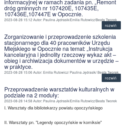
informacyjnej w ramach zadania pn. „Remont
dróg gminnych nr 107420E, 107435E,
107436E,107447E w Opocznie.
2023-08-28 15:12
Autor
: Paulina Jędrasik/Emilia Rutowicz/Beata Tworek
rozwiń
Zorganizowanie i przeprowadzenie szkolenia
stacjonarnego dla 40 pracowników Urzędu
Miejskiego w Opocznie na temat: „Instrukcja
kancelaryjna i jednolity rzeczowy wykaz akt –
obieg i archiwizacja dokumentów w urzędzie –
w praktyce.
2023-08-28 15:06
Autor
: Emilia Rutowicz/ Paulina Jędrasik/ Beata Tworek
rozwiń
Przeprowadzenie warsztatów kulturalnych w
podziale na 2 moduły:
2023-08-28 14:58
Autor
: Paulina Jędrasik/Emilia Rutowicz/Beata Tworek
I. Warsztaty dla bibliotekarzy powiatu opoczyńskiego
II. Warsztaty pn. "Legendy opoczyńskie w komiksie"