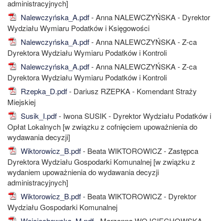
administracyjnych]
Nalewczyńska_A.pdf
- Anna NALEWCZYŃSKA - Dyrektor
Wydziału Wymiaru Podatków i Księgowości
Nalewczyńska_A.pdf
- Anna NALEWCZYŃSKA - Z-ca
Dyrektora Wydziału Wymiaru Podatków i Kontroli
Nalewczyńska_A.pdf
- Anna NALEWCZYŃSKA - Z-ca
Dyrektora Wydziału Wymiaru Podatków i Kontroli
Rzepka_D.pdf
- Dariusz RZEPKA - Komendant Straży
Miejskiej
Susik_I.pdf
- Iwona SUSIK - Dyrektor Wydziału Podatków i
Opłat Lokalnych [w związku z cofnięciem upoważnienia do
wydawania decyzji]
Wiktorowicz_B.pdf
- Beata WIKTOROWICZ - Zastępca
Dyrektora Wydziału Gospodarki Komunalnej [w związku z
wydaniem upoważnienia do wydawania decyzji
administracyjnych]
Wiktorowicz_B.pdf
- Beata WIKTOROWICZ - Dyrektor
Wydziału Gospodarki Komunalnej
Wojciechowska_M.pdf
- Marzanna WOJCIECHOWSKA -