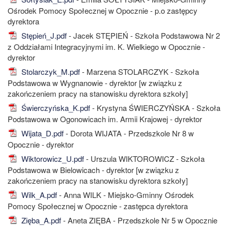
Ośrodek Pomocy Społecznej w Opocznie - p.o zastępcy
dyrektora
Stępień_J.pdf
- Jacek STĘPIEŃ - Szkoła Podstawowa Nr 2
z Oddziałami Integracyjnymi im. K. Wielkiego w Opocznie -
dyrektor
Stolarczyk_M.pdf
- Marzena STOLARCZYK - Szkoła
Podstawowa w Wygnanowie - dyrektor [w związku z
zakończeniem pracy na stanowisku dyrektora szkoły]
Świerczyńska_K.pdf
- Krystyna ŚWIERCZYŃSKA - Szkoła
Podstawowa w Ogonowicach im. Armii Krajowej - dyrektor
Wijata_D.pdf
- Dorota WIJATA - Przedszkole Nr 8 w
Opocznie - dyrektor
Wiktorowicz_U.pdf
- Urszula WIKTOROWICZ - Szkoła
Podstawowa w Bielowicach - dyrektor [w związku z
zakończeniem pracy na stanowisku dyrektora szkoły]
Wilk_A.pdf
- Anna WILK - Miejsko-Gminny Ośrodek
Pomocy Społecznej w Opocznie - zastępca dyrektora
Zięba_A.pdf
- Aneta ZIĘBA - Przedszkole Nr 5 w Opocznie