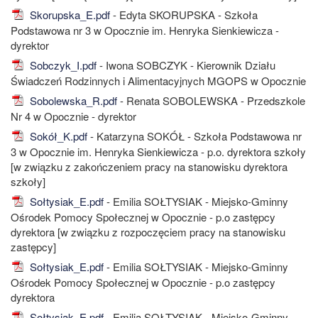
Skorupska_E.pdf
- Edyta SKORUPSKA - Szkoła
Podstawowa nr 3 w Opocznie im. Henryka Sienkiewicza -
dyrektor
Sobczyk_I.pdf
- Iwona SOBCZYK - Kierownik Działu
Świadczeń Rodzinnych i Alimentacyjnych MGOPS w Opocznie
Sobolewska_R.pdf
- Renata SOBOLEWSKA - Przedszkole
Nr 4 w Opocznie - dyrektor
Sokół_K.pdf
- Katarzyna SOKÓŁ - Szkoła Podstawowa nr
3 w Opocznie im. Henryka Sienkiewicza - p.o. dyrektora szkoły
[w związku z zakończeniem pracy na stanowisku dyrektora
szkoły]
Sołtysiak_E.pdf
- Emilia SOŁTYSIAK - Miejsko-Gminny
Ośrodek Pomocy Społecznej w Opocznie - p.o zastępcy
dyrektora [w związku z rozpoczęciem pracy na stanowisku
zastępcy]
Sołtysiak_E.pdf
- Emilia SOŁTYSIAK - Miejsko-Gminny
Ośrodek Pomocy Społecznej w Opocznie - p.o zastępcy
dyrektora
Sołtysiak_E.pdf
- Emilia SOŁTYSIAK - Miejsko-Gminny