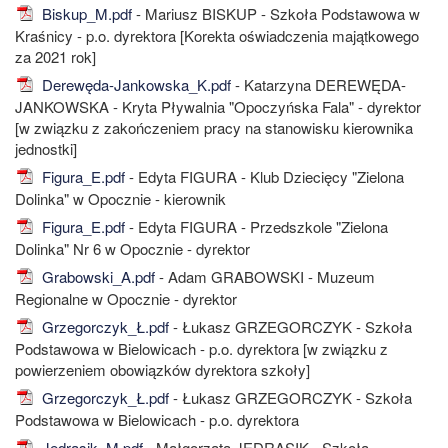
Biskup_M.pdf
- Mariusz BISKUP - Szkoła Podstawowa w
Kraśnicy - p.o. dyrektora [Korekta oświadczenia majątkowego
za 2021 rok]
Derewęda-Jankowska_K.pdf
- Katarzyna DEREWĘDA-
JANKOWSKA - Kryta Pływalnia "Opoczyńska Fala" - dyrektor
[w związku z zakończeniem pracy na stanowisku kierownika
jednostki]
Figura_E.pdf
- Edyta FIGURA - Klub Dziecięcy "Zielona
Dolinka" w Opocznie - kierownik
Figura_E.pdf
- Edyta FIGURA - Przedszkole "Zielona
Dolinka" Nr 6 w Opocznie - dyrektor
Grabowski_A.pdf
- Adam GRABOWSKI - Muzeum
Regionalne w Opocznie - dyrektor
Grzegorczyk_Ł.pdf
- Łukasz GRZEGORCZYK - Szkoła
Podstawowa w Bielowicach - p.o. dyrektora [w związku z
powierzeniem obowiązków dyrektora szkoły]
Grzegorczyk_Ł.pdf
- Łukasz GRZEGORCZYK - Szkoła
Podstawowa w Bielowicach - p.o. dyrektora
Jędrasik_M.pdf
- Małgorzata JĘDRASIK - Szkoła