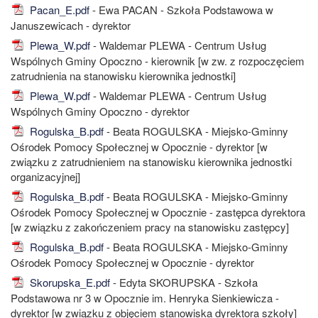
Pacan_E.pdf
- Ewa PACAN - Szkoła Podstawowa w
Januszewicach - dyrektor
Plewa_W.pdf
- Waldemar PLEWA - Centrum Usług
Wspólnych Gminy Opoczno - kierownik [w zw. z rozpoczęciem
zatrudnienia na stanowisku kierownika jednostki]
Plewa_W.pdf
- Waldemar PLEWA - Centrum Usług
Wspólnych Gminy Opoczno - dyrektor
Rogulska_B.pdf
- Beata ROGULSKA - Miejsko-Gminny
Ośrodek Pomocy Społecznej w Opocznie - dyrektor [w
związku z zatrudnieniem na stanowisku kierownika jednostki
organizacyjnej]
Rogulska_B.pdf
- Beata ROGULSKA - Miejsko-Gminny
Ośrodek Pomocy Społecznej w Opocznie - zastępca dyrektora
[w związku z zakończeniem pracy na stanowisku zastępcy]
Rogulska_B.pdf
- Beata ROGULSKA - Miejsko-Gminny
Ośrodek Pomocy Społecznej w Opocznie - dyrektor
Skorupska_E.pdf
- Edyta SKORUPSKA - Szkoła
Podstawowa nr 3 w Opocznie im. Henryka Sienkiewicza -
dyrektor [w związku z objęciem stanowiska dyrektora szkoły]