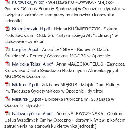
Kurowska_W.pdf
- Wiesława KUROWSKA - Miejsko-
Gminny Ośrodek Pomocy Społecznej w Opocznie - dyrektor [w
związku z zakończeniem pracy na stanowisku kierownika
jednostki]
Kuśmierczyk_H.pdf
- Helena KUŚMIERCZYK - Szkoła
Podstawowa im. Oddziału Partyzanckiego AK "Doliniacy" w
Libiszowie - dyrektor
Lengier_A.pdf
- Aneta LENGIER - Kierownik Działu
Świadczeń z Pomocy Społecznej MGOPS w Opocznie
Małecka-Telus_A.pdf
- Anna MAŁECKA-TELUS - Zastępca
Kierownika Działu Świadczeń Rodzinnych i Alimentacyjnych
MGOPS w Opocznie
Miękus_Z.pdf
- Zdzisław MIĘKUS - Miejski Dom Kultury
im. Tadeusza Sygietyńskiego w Opocznie - dyrektor
Misiurski_J.pdf
- Biblioteka Publiczna im. S. Janasa w
Opocznie - dyrektor
Nalewczyńska_A.pdf
- Anna NALEWCZYŃSKA - Centrum
Usług Wspólnych Gminy Opoczno - kierownik [w zw. z końcem
zatrudnienia na stanowisku kierownika jednostki]