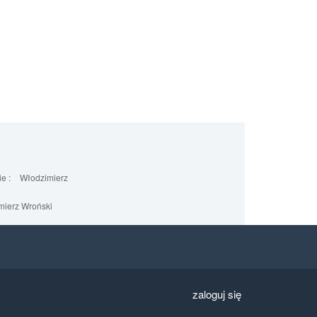
e :
Włodzimierz
ierz Wroński
zaloguj się