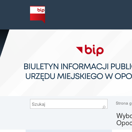
Szukaj
Strona 
⚲
Wybo
Opoc