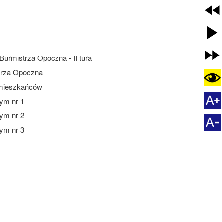
urmistrza Opoczna - II tura
trza Opoczna
. mieszkańców
ym nr 1
ym nr 2
ym nr 3