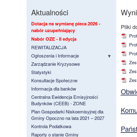
Aktualności
Wyni
Dotacja na wymianę pieca 2026 -
nabór uzupełniający
Prot
Nabór OZE - II edycja
Prot
REWITALIZACJA
Pro
Ogłoszenia i Informacje
Zest
Zarządzanie Kryzysowe
Zest
Statystyki
Zest
Konsultacje Społeczne
Informacja dla banków
Obwie
Centralna Ewidencja Emisyjności
Budynków (CEEB) - ZONE
Komu
Plan Gospodarki Niskoemisyjnej dla
Gminy Opoczno na lata 2021 – 2027
Kontrola Podatkowa
Pańs
Raporty o stanie Gminy