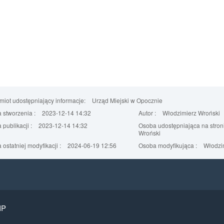
iot udostępniający informacje:
Urząd Miejski w Opocznie
 stworzenia :
2023-12-14 14:32
Autor :
Włodzimierz Wroński
 publikacji :
2023-12-14 14:32
Osoba udostępniająca na stroni
Wroński
 ostatniej modyfikacji :
2024-06-19 12:56
Osoba modyfikująca :
Włodzim
IP