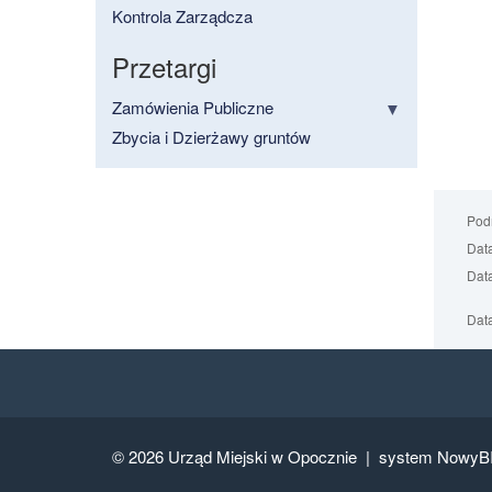
Kontrola Zarządcza
Przetargi
Zamówienia Publiczne
Zbycia i Dzierżawy gruntów
Podm
Data
Data
Data
© 2026
Urząd Miejski w Opocznie |
system NowyB