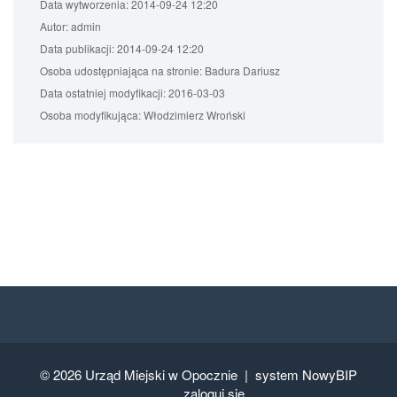
Data wytworzenia:
2014-09-24 12:20
Autor:
admin
Data publikacji:
2014-09-24 12:20
Osoba udostępniająca na stronie:
Badura Dariusz
Data ostatniej modyfikacji:
2016-03-03
Osoba modyfikująca:
Włodzimierz Wroński
© 2026
Urząd Miejski w Opocznie |
system NowyBIP
zaloguj się