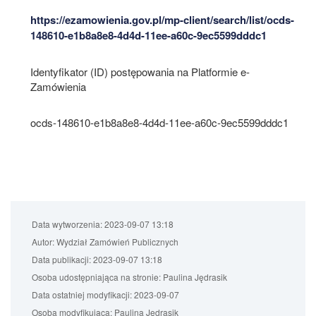
https://ezamowienia.gov.pl/mp-client/search/list/ocds-
148610-e1b8a8e8-4d4d-11ee-a60c-9ec5599dddc1
Identyfikator (ID) postępowania na Platformie e-
Zamówienia
ocds-148610-e1b8a8e8-4d4d-11ee-a60c-9ec5599dddc1
Data wytworzenia:
2023-09-07 13:18
Autor:
Wydział Zamówień Publicznych
Data publikacji:
2023-09-07 13:18
Osoba udostępniająca na stronie:
Paulina Jędrasik
Data ostatniej modyfikacji:
2023-09-07
Osoba modyfikująca:
Paulina Jędrasik