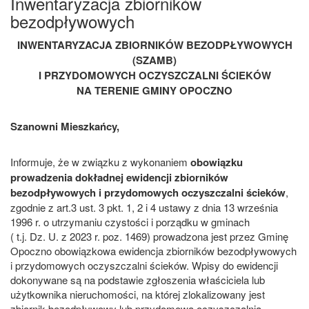
Inwentaryzacja zbiorników
bezodpływowych
INWENTARYZACJA ZBIORNIKÓW BEZODPŁYWOWYCH
(SZAMB)
I PRZYDOMOWYCH OCZYSZCZALNI ŚCIEKÓW
NA TERENIE GMINY OPOCZNO
Szanowni Mieszkańcy,
Informuje, że w związku z wykonaniem
obowiązku
prowadzenia dokładnej ewidencji zbiorników
bezodpływowych i przydomowych oczyszczalni ścieków
,
zgodnie z art.3 ust. 3 pkt. 1, 2 i 4 ustawy z dnia 13 września
1996 r. o utrzymaniu czystości i porządku w gminach
( t.j. Dz. U. z 2023 r. poz. 1469) prowadzona jest przez Gminę
Opoczno obowiązkowa ewidencja zbiorników bezodpływowych
i przydomowych oczyszczalni ścieków. Wpisy do ewidencji
dokonywane są na podstawie zgłoszenia właściciela lub
użytkownika nieruchomości, na której zlokalizowany jest
zbiornik bezodpływowy lub przydomowa oczyszczalnia