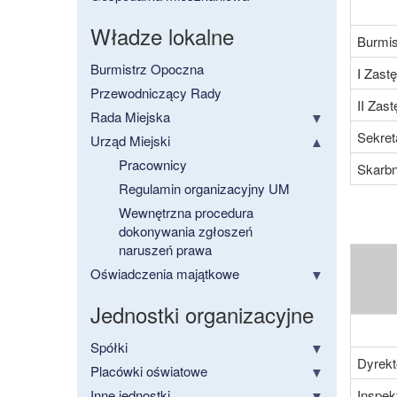
Władze lokalne
Burmis
Burmistrz Opoczna
I Zast
Przewodniczący Rady
II Zas
Rada Miejska
Sekret
Urząd Miejski
Pracownicy
Skarbn
Regulamin organizacyjny UM
Wewnętrzna procedura
dokonywania zgłoszeń
naruszeń prawa
Oświadczenia majątkowe
Jednostki organizacyjne
Spółki
Dyrekt
Placówki oświatowe
Inne jednostki
Inspek