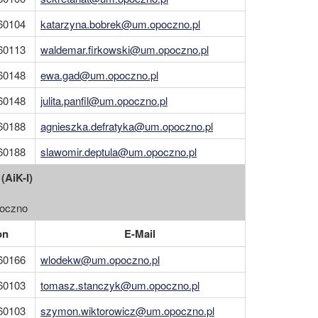
60104
katarzyna.bobrek@um.opoczno.pl
60113
waldemar.firkowski@um.opoczno.pl
60148
ewa.gad@um.opoczno.pl
60148
julita.panfil@um.opoczno.pl
60188
agnieszka.defratyka@um.opoczno.pl
60188
slawomir.deptula@um.opoczno.pl
AiK-I)
poczno
on
E-Mail
60166
wlodekw@um.opoczno.pl
60103
tomasz.stanczyk@um.opoczno.pl
60103
szymon.wiktorowicz@um.opoczno.pl