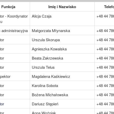
Funkcja
Imię i Nazwisko
Telef
tor - Koordynator
Alicja Czaja
+48 44 78
łu
administracyjna
Małgorzata Młynarska
+48 44 78
tor
Urszula Skorupa
+48 44 78
tor
Agnieszka Kowalska
+48 44 78
tor
Beata Zakrzewska
+48 44 78
tor
Urszula Telus
+48 44 78
pektor
Magdalena Kaśkiewicz
+48 44 78
tor
Karolina Sobota
+48 44 78
tor
Bożena Michałowska
+48 44 78
tor
Dariusz Stępień
+48 44 78
tor
Anna Woźniak
+48 44 78