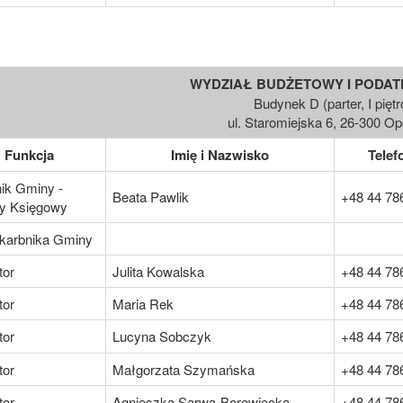
WYDZIAŁ BUDŻETOWY I PODATK
Budynek D (parter, I piętr
ul. Staromiejska 6, 26-300 O
Funkcja
Imię i Nazwisko
Telef
ik Gminy -
Beata Pawlik
+48 44 78
y Księgowy
karbnika Gminy
tor
Julita Kowalska
+48 44 78
tor
Maria Rek
+48 44 78
tor
Lucyna Sobczyk
+48 44 78
tor
Małgorzata Szymańska
+48 44 78
tor
Agnieszka Sarwa-Borowiecka
+48 44 78