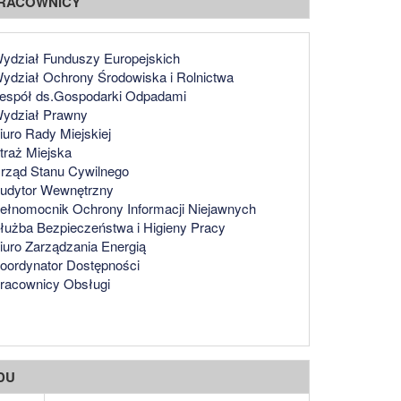
PRACOWNICY
ydział Funduszy Europejskich
ydział Ochrony Środowiska i Rolnictwa
espół ds.Gospodarki Odpadami
ydział Prawny
iuro Rady Miejskiej
traż Miejska
rząd Stanu Cywilnego
udytor Wewnętrzny
ełnomocnik Ochrony Informacji Niejawnych
łużba Bezpieczeństwa i Higieny Pracy
iuro Zarządzania Energią
oordynator Dostępności
racownicy Obsługi
DU