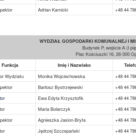
pektor
Adrian Karnicki
+48 44 78
WYDZIAŁ GOSPODARKI KOMUNALNEJ I MI
Budynek P, wejście A (I pię
Plac Kościuszki 16, 26-300 
Funkcja
Imię i Nazwisko
Telef
or Wydziału
Monika Wojciechowska
+48 44 78
pektor
Bartosz Bystrzejewski
+48 44 78
tor
Ewa Edyta Krzysztofik
+48 44 78
tor
Maria Bolarczyk
+48 44 78
pektor
Agnieszka Jasion-Bryła
+48 44 78
tor
Jędrzej Szczepański
+48 44 78