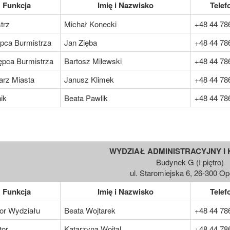
Funkcja
Imię i Nazwisko
Telef
trz
Michał Konecki
+48 44 78
ępca Burmistrza
Jan Zięba
+48 44 78
tępca Burmistrza
Bartosz Milewski
+48 44 78
arz Miasta
Janusz Klimek
+48 44 78
ik
Beata Pawlik
+48 44 78
WYDZIAŁ ADMINISTRACYJNY I 
Budynek G (I piętro)
ul. Staromiejska 6, 26-300 O
Funkcja
Imię i Nazwisko
Telef
or Wydziału
Beata Wojtarek
+48 44 78
tor
Katarzyna Wojtal
+48 44 78