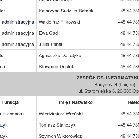
tor
Katarzyna Sudzius-Bobrek
+48 44 78
administracyjna
Waldemar Firkowski
+48 44 78
administracyjna
Ewa Gad
+48 44 78
administracyjna
Julita Panfil
+48 44 78
tor
Agnieszka Defratyka
+48 44 78
wca
Sławomir Deptuła
+48 44 78
ZESPÓŁ DS. INFORMATYKI (
Budynek G (I piętro)
ul. Staromiejska 6, 26-300 O
Funkcja
Imię i Nazwisko
Telef
nik zespołu
Włodzimierz Wroński
+48 44 78
atyk
Tomasz Stańczyk
+48 44 78
atyk
Szymon Wiktorowicz
+48 44 78