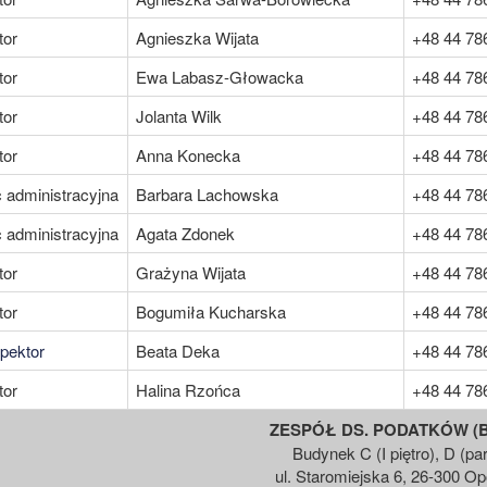
tor
Agnieszka Wijata
+48 44 78
tor
Ewa Labasz-Głowacka
+48 44 78
tor
Jolanta Wilk
+48 44 78
tor
Anna Konecka
+48 44 78
administracyjna
Barbara Lachowska
+48 44 78
administracyjna
Agata Zdonek
+48 44 78
tor
Grażyna Wijata
+48 44 78
tor
Bogumiła Kucharska
+48 44 78
pektor
Beata Deka
+48 44 78
tor
Halina Rzońca
+48 44 78
ZESPÓŁ DS. PODATKÓW (B
Budynek C (I piętro), D (par
ul. Staromiejska 6, 26-300 O