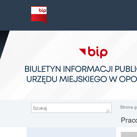
Szukaj
Strona 
⚲
Praco