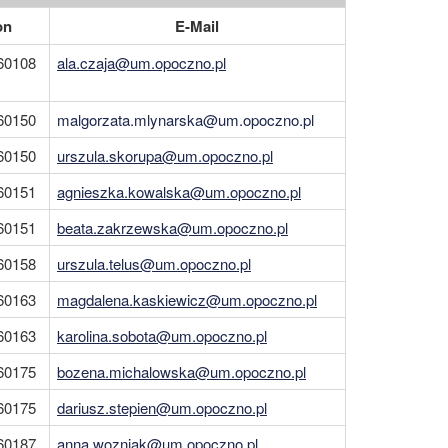
on
E-Mail
60108
ala.czaja@um.opoczno.pl
60150
malgorzata.mlynarska@um.opoczno.pl
60150
urszula.skorupa@um.opoczno.pl
60151
agnieszka.kowalska@um.opoczno.pl
60151
beata.zakrzewska@um.opoczno.pl
60158
urszula.telus@um.opoczno.pl
60163
magdalena.kaskiewicz@um.opoczno.pl
60163
karolina.sobota@um.opoczno.pl
60175
bozena.michalowska@um.opoczno.pl
60175
dariusz.stepien@um.opoczno.pl
60187
anna.wozniak@um.opoczno.pl