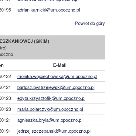
60195
adrian.karnicki@um.opoczno.pl
Powrót do góry
ESZKANIOWEJ (GKiM)
tro)
Opoczno
on
E-Mail
60122
monika.wojciechowska@um.opoczno.pl
60121
bartosz.bystrzejewski@um.opoczno.pl
60123
edyta.krzysztofik@um.opoczno.pl
60123
maria.bolarczyk@um.opoczno.pl
60121
agnieszka.bryla@um.opoczno.pl
60191
jedrzej.szczepanski@um.opoczno.pl