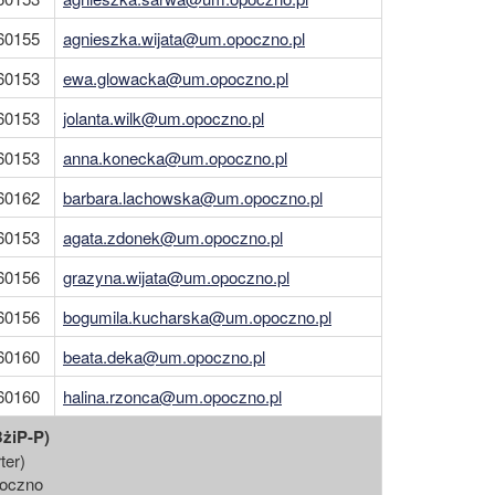
60155
agnieszka.wijata@um.opoczno.pl
60153
ewa.glowacka@um.opoczno.pl
60153
jolanta.wilk@um.opoczno.pl
60153
anna.konecka@um.opoczno.pl
60162
barbara.lachowska@um.opoczno.pl
60153
agata.zdonek@um.opoczno.pl
60156
grazyna.wijata@um.opoczno.pl
60156
bogumila.kucharska@um.opoczno.pl
60160
beata.deka@um.opoczno.pl
60160
halina.rzonca@um.opoczno.pl
żiP-P)
ter)
poczno