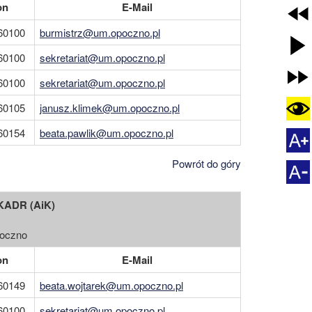
on
E-Mail
60100
burmistrz@um.opoczno.pl
60100
sekretariat@um.opoczno.pl
60100
sekretariat@um.opoczno.pl
60105
janusz.klimek@um.opoczno.pl
60154
beata.pawlik@um.opoczno.pl
Powrót do góry
KADR (AiK)
poczno
on
E-Mail
60149
beata.wojtarek@um.opoczno.pl
60100
sekretariat@um.opoczno.pl