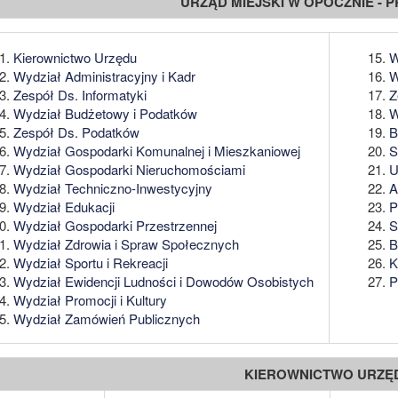
URZĄD MIEJSKI W OPOCZNIE - 
Kierownictwo Urzędu
W
Wydział Administracyjny i Kadr
W
Zespół Ds. Informatyki
Z
Wydział Budżetowy i Podatków
W
Zespół Ds. Podatków
B
Wydział Gospodarki Komunalnej i Mieszkaniowej
S
Wydział Gospodarki Nieruchomościami
U
Wydział Techniczno-Inwestycyjny
A
Wydział Edukacji
P
Wydział Gospodarki Przestrzennej
S
Wydział Zdrowia i Spraw Społecznych
B
Wydział Sportu i Rekreacji
K
Wydział Ewidencji Ludności i Dowodów Osobistych
P
Wydział Promocji i Kultury
Wydział Zamówień Publicznych
KIEROWNICTWO URZĘ