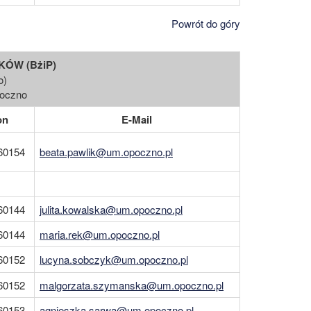
Powrót do góry
ÓW (BżiP)
o)
poczno
on
E-Mail
60154
beata.pawlik@um.opoczno.pl
60144
julita.kowalska@um.opoczno.pl
60144
maria.rek@um.opoczno.pl
60152
lucyna.sobczyk@um.opoczno.pl
60152
malgorzata.szymanska@um.opoczno.pl
60153
agnieszka.sarwa@um.opoczno.pl