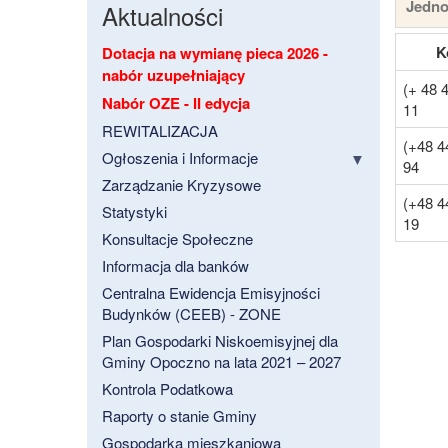
Jedno
Aktualności
K
Dotacja na wymianę pieca 2026 -
nabór uzupełniający
(+ 48 
Nabór OZE - II edycja
11
REWITALIZACJA
(+48 4
Ogłoszenia i Informacje
94
Zarządzanie Kryzysowe
(+48 4
Statystyki
19
Konsultacje Społeczne
Informacja dla banków
Centralna Ewidencja Emisyjności
Budynków (CEEB) - ZONE
Plan Gospodarki Niskoemisyjnej dla
Gminy Opoczno na lata 2021 – 2027
Kontrola Podatkowa
Raporty o stanie Gminy
Gospodarka mieszkaniowa