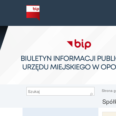
Szukaj
Strona 
⚲
Spółk