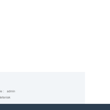
e :
admin
efaniak