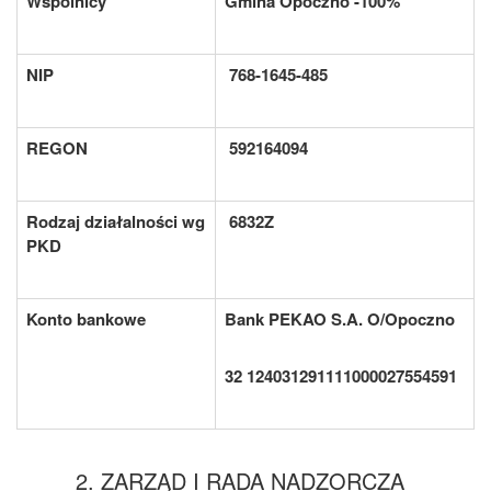
Wspólnicy
Gmina Opoczno -100%
NIP
768-1645-485
REGON
592164094
Rodzaj działalności
wg
6832Z
PKD
Konto bankowe
Bank PEKAO S.A. O/Opoczno
32 124031291111000027554591
2. ZARZĄD I RADA NADZORCZA